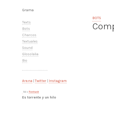
Grama
BOTS
Texts
Comp
Bots
Charcos
Textuales
Sound
Glosolalia
Bio
Are.na
|
Twitter
|
Instagram
Ad x
Reinhardt
Es torrente y un hilo