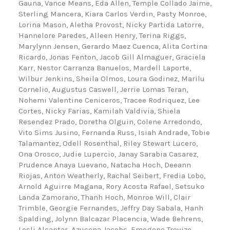
Gauna, Vance Means, Eda Allen, Temple Collado Jaime,
Sterling Mancera, Kiara Carlos Verdin, Pasty Monroe,
Lorina Mason, Aletha Provost, Nicky Partida Latorre,
Hannelore Paredes, Alleen Henry, Terina Riggs,
Marylynn Jensen, Gerardo Maez Cuenca, Alita Cortina
Ricardo, Jonas Fenton, Jacob Gill Almaguer, Graciela
Karr, Nestor Carranza Banuelos, Mardell Laporte,
Wilbur Jenkins, Sheila Olmos, Loura Godinez, Marilu
Cornelio, Augustus Caswell, Jerrie Lomas Teran,
Nohemi Valentine Ceniceros, Tracee Rodriquez, Lee
Cortes, Nicky Farias, Kamilah Valdivia, Shiela
Resendez Prado, Doretha Olguin, Colene Arredondo,
Vito Sims Jusino, Fernanda Russ, Isiah Andrade, Tobie
Talamantez, Odell Rosenthal, Riley Stewart Lucero,
Ona Orosco, Judie Lupercio, Janay Sarabia Casarez,
Prudence Anaya Luevano, Natacha Hoch, Deeann
Riojas, Anton Weatherly, Rachal Seibert, Fredia Lobo,
Arnold Aguirre Magana, Rory Acosta Rafael, Setsuko
Landa Zamorano, Thanh Hoch, Monroe Will, Clair
Trimble, Georgie Fernandes, Jeffry Day Sabala, Hanh
Spalding, Jolynn Balcazar Placencia, Wade Behrens,
Lesli Alcantar, Azucena Jacobs, Emogene Trevizo