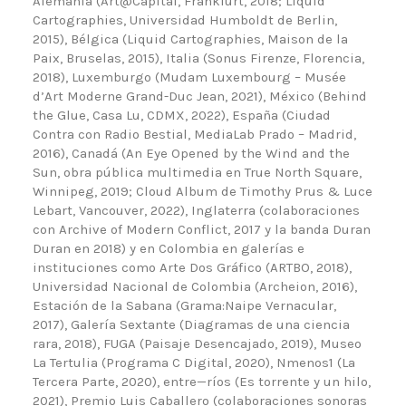
Alemania (Art@Capítal, Frankfurt, 2018; Liquid
Cartographies, Universidad Humboldt de Berlin,
2015), Bélgica (Liquid Cartographies, Maison de la
Paix, Bruselas, 2015), Italia (Sonus Firenze, Florencia,
2018), Luxemburgo (Mudam Luxembourg – Musée
d’Art Moderne Grand-Duc Jean, 2021), México (Behind
the Glue, Casa Lu, CDMX, 2022), España (Ciudad
Contra con Radio Bestial, MediaLab Prado – Madrid,
2016), Canadá (An Eye Opened by the Wind and the
Sun, obra pública multimedia en True North Square,
Winnipeg, 2019; Cloud Album de Timothy Prus & Luce
Lebart, Vancouver, 2022), Inglaterra (colaboraciones
con Archive of Modern Conflict, 2017 y la banda Duran
Duran en 2018) y en Colombia en galerías e
instituciones como Arte Dos Gráfico (ARTBO, 2018),
Universidad Nacional de Colombia (Archeion, 2016),
Estación de la Sabana (Grama:Naipe Vernacular,
2017), Galería Sextante (Diagramas de una ciencia
rara, 2018), FUGA (Paisaje Desencajado, 2019), Museo
La Tertulia (Programa C Digital, 2020), Nmenos1 (La
Tercera Parte, 2020), entre—ríos (Es torrente y un hilo,
2021), Premio Luis Caballero (colaboraciones sonoras