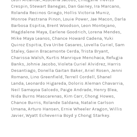
Crespin, Stewart Banegas, Dan Gainey, Ira Marcano,
Rolanda Recinos Griego, Hollis Victoria Muniz,
Monroe Pastrana Pinon, Louie Power, Jae Macon, Darla
Barbosa Espitia, Brent Woodson, Leon Montejano,
Magdalene Maya, Earlene Goodrich, Lorena Mendes,
Mike Maya Leanos, Chance Howard Cadena, Yuki
Quiroz Espitia, Eva Uribe Casares, Lovella Curiel, Sam
Staley, Gavin Bracamonte Cerda, Trista Bryant,
Charissa Walsh, Kurtis Manrique Menchaca, Refugia
Banks, Johnie Jacobo, Violeta Curiel Alvidrez, Harris
Desantiago, Donella Gaitan Baker, Ariel Rosen, Jenni
Romano, Lino Greenfield, Terrell Cordell, Shanel
Landa, Leonardo Higareda, Doloris Aleman Chavarria,
Neil Samayoa Salcedo, Paige Andrade, Henry Blea,
Nida Burns Mascarenas, Kim Carr, Chong Howes,
Chance Burris, Rolande Saldana, Natalie Carlson
Umana, Arturo Hansen, Ernie Wheeler Aragon, Willis
Javier, Wyatt Echeverria Boyd y Chong Starkey.