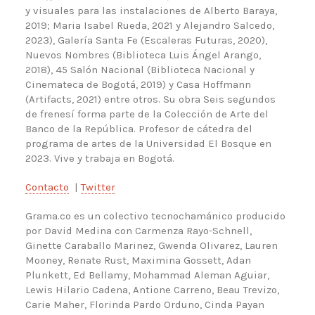
y visuales para las instalaciones de Alberto Baraya,
2019; Maria Isabel Rueda, 2021 y Alejandro Salcedo,
2023), Galería Santa Fe (Escaleras Futuras, 2020),
Nuevos Nombres (Biblioteca Luis Ángel Arango,
2018), 45 Salón Nacional (Biblioteca Nacional y
Cinemateca de Bogotá, 2019) y Casa Hoffmann
(Artifacts, 2021) entre otros. Su obra Seis segundos
de frenesí forma parte de la Colección de Arte del
Banco de la República. Profesor de cátedra del
programa de artes de la Universidad El Bosque en
2023. Vive y trabaja en Bogotá.
Contacto
|
Twitter
Grama.co es un colectivo tecnochamánico producido
por David Medina con Carmenza Rayo-Schnell,
Ginette Caraballo Marinez, Gwenda Olivarez, Lauren
Mooney, Renate Rust, Maximina Gossett, Adan
Plunkett, Ed Bellamy, Mohammad Aleman Aguiar,
Lewis Hilario Cadena, Antione Carreno, Beau Trevizo,
Carie Maher, Florinda Pardo Orduno, Cinda Payan